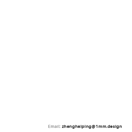
Email:
zhenghaiping@1mm.design